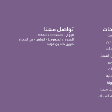
ات
تواصل معنا
سية
الجوال : 920004686(966)+
العنوان : السعودية - الرياض - حى الحمراء
حن
طريق خالد بن الوليد
مات
 العمل
وض
ات
لية
ونة
ل معنا
 العملاء