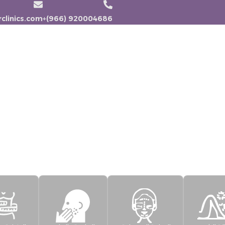
clinics.com
920004686 (966)+
ن
الخدمات
فريق العمل
الباقات
الصيدلية
المدو
حلة الصحة والجمال تبدأ من هنا