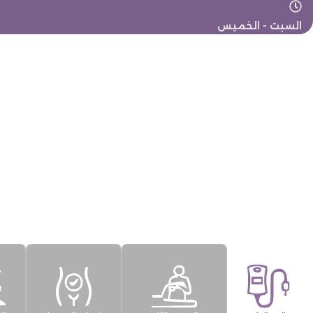
خطي
لى
السبت - الخميس
لمحتوى
الرئيسية
من نح
ر