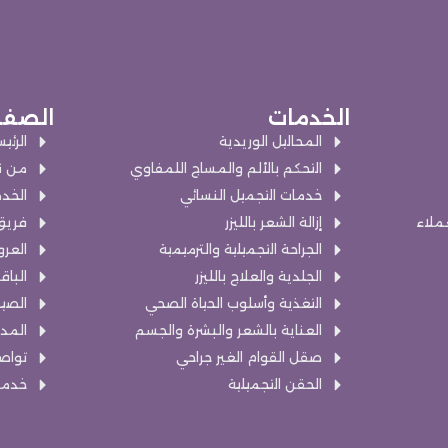
الخدمات
الصفح
المحاليل الوريدية
الرئي
التحكم بالألم والمساج اللمفاوي
من ن
خدمات التجميل النسائي
الخد
عملاء
إزالة الشعر بالليزر
فريق
الجراحة التجميلية والترميمية
العر
الجلدية والعلاج بالليزر
الباق
التغذية وأسلوب الحياة الصحي
الصيد
العناية بالشعر والبشرة والجسم
المد
صقل القوام الغير جراحي
تواص
الحقن التجميلية
خدمة