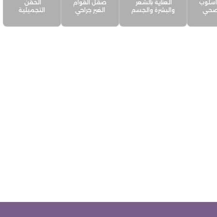
أسلوب
العناية بالشعر
صقل القوام
الحقن
لصحي
والبشرة والجسم
الغير جراحي
التجميلية