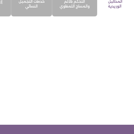
المحاليل
التحكم بالألم
خدمات التجميل
إز
الوريدية
والمساج اللمفاوي
النسائي