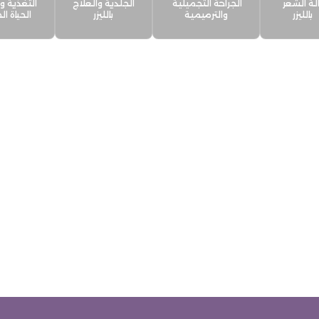
الة الشعر
الجراحة التجميلية
الجلدية والعلاج
التغذية و
بالليزر
والترميمية
بالليزر
الحياة ا