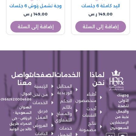
اليد كاملة 6 جلسات
وجة تشمل رتوش 6 جلسات
149,00
ر.س
149,00
ر.س
إضافة إلى السلة
إضافة إلى السلة
لماذا
الخدمات
الصفحات
تواصل
نحن
معنا
المحاليل
الرئيسية
الوريدية
أطباء
الجوال :
من نحن
وجهتك
920004686(966)+
متخصصون
الأولى
التحكم
الخدمات
للصحة
بالألم
العنوان :
أحدث
فريق
والجمال
السعودية -
والمساج
التقنيات
نخبة من
العمل
الرياض - حى
اللمفاوي
الإستشارين
نتائج
الحمراء طريق
العروض
السعوديين
خدمات
خالد بن الوليد
مضمونة
الباقات
X
S
E
F
I
التجميل