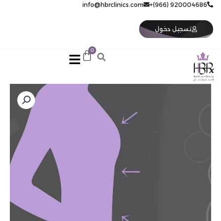
خطي
920004686 (966)+
info@hbrclinics.com
لى
لمحتوى
تسجيل دخول
كمية
البطن
6
جلسات