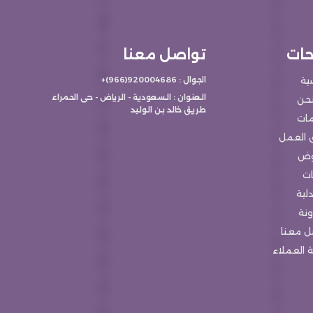
ات
تواصل معنا
سية
الجوال : 920004686(966)+
العنوان : السعودية - الرياض - حى الحمراء
حن
طريق خالد بن الوليد
مات
 العمل
وض
ات
لية
ونة
ل معنا
 العملاء