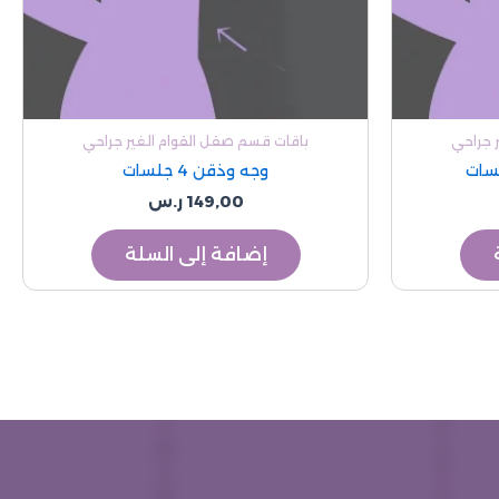
 جراحي
باقات قسم صقل القوام الغير جراحي
وجه وذقن 4 جلسات
149,00
ر.س
إضافة إلى السلة