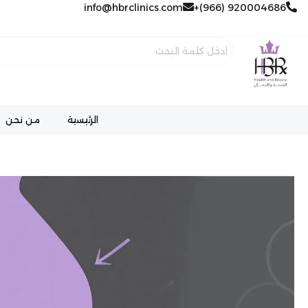
خطي
920004686 (966)+
info@hbrclinics.com
لى
لمحتوى
الرئيسية
من نحن