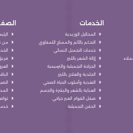
الخدمات
الصفح
المحاليل الوريدية
الرئي
التحكم بالألم والمساج اللمفاوي
من ن
خدمات التجميل النسائي
الخد
عملاء
إزالة الشعر بالليزر
فريق
الجراحة التجميلية والترميمية
العر
الجلدية والعلاج بالليزر
الباق
التغذية وأسلوب الحياة الصحي
الصيد
العناية بالشعر والبشرة والجسم
المد
صقل القوام الغير جراحي
تواص
الحقن التجميلية
خدمة