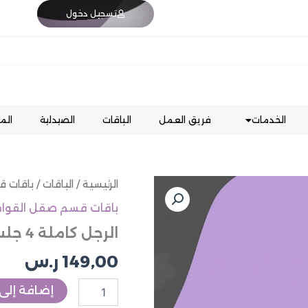
تسجيل دخول
الخدمات
فريق العمل
الباقات
الصيدلية
الم
كمية
الرئيسية
/
الباقات
/
باقات ق
الرجل
باقات قسم صقل القوام 
كاملة
4
الرجل كاملة 4 جلسات
جلسات
149,00
ر.س
إضافة إلى 