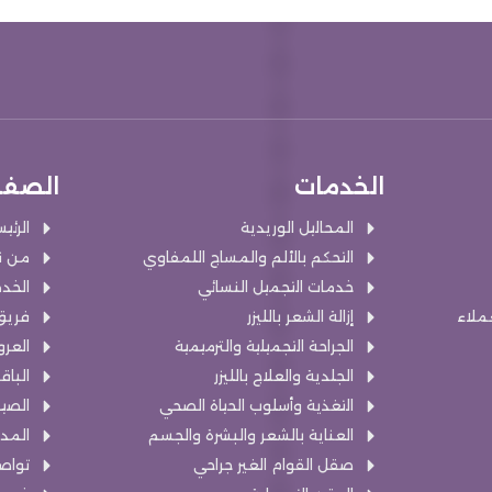
الخدمات
الصفح
المحاليل الوريدية
الرئي
التحكم بالألم والمساج اللمفاوي
من ن
خدمات التجميل النسائي
الخد
عملاء
إزالة الشعر بالليزر
فريق
الجراحة التجميلية والترميمية
العر
الجلدية والعلاج بالليزر
الباق
التغذية وأسلوب الحياة الصحي
الصيد
العناية بالشعر والبشرة والجسم
المد
صقل القوام الغير جراحي
تواص