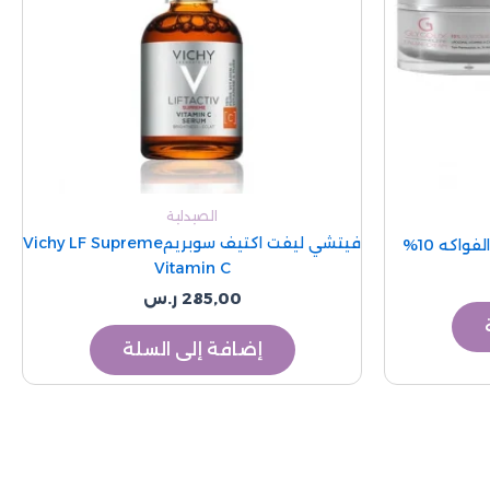
الصيدلية
فيتشي ليفت اكتيف سوبريمVichy LF Supreme
اكه 10%
Vitamin C
285,00
ر.س
إضافة إلى السلة