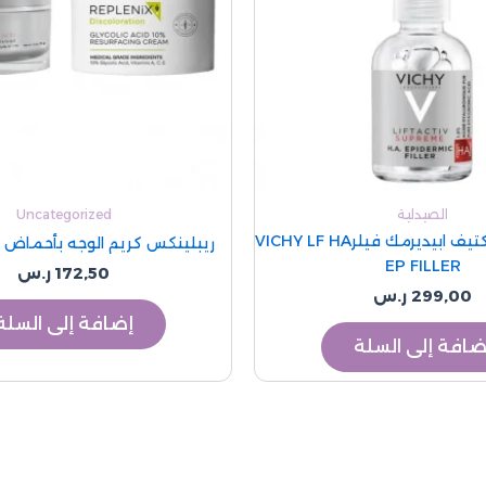
الصيدلية
Uncategorized
فيتشي ليفت اكتيف ابيديرمك فيلرVICHY LF HA
ريبلينكس كريم الوجه بأحماض الفو
EP FILLER
172,50
ر.س
299,00
ر.س
إضافة إلى السلة
ضافة إلى السلة