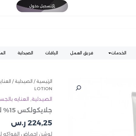
تسجيل دخول
الخدمات
فريق العمل
الباقات
الصيدلية
الم
كمية
الرئيسية
/
الصيدلية
/
العناي
جلايكولكس
LOTION
15%
لوشن
الصيدلية
,
العنايه بالجس
GLYCOLIX
جلايكولكس 15% لوشن GLYCOLIX 15% BODY LOTION
15%
BODY
224,25
ر.س
LOTION
لوشن احماض الفواكه ل