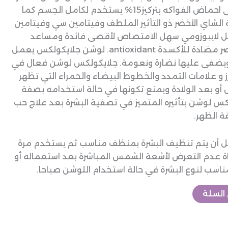
طبيعي آمن يحتوي على احماض الفواكه بتركيز15% يستخدم لكامل الجسم كما
الشاي الأخضر ذو التأثير الملطف وفيتامين سي وفيتامين
 وكلها بشكل لايبوزومي سهل الامتصاص لأقصى فائدة ومساعد
الإنزيم coQ10 وهى عناصر مضادة للأكسدة antioxidant. لوشن جلايكولكس يعمل
 ويضفى عليها نضارة ونعومة. جلايكولكس لوشن فعال في
 و علامات التمدد والخطوط البيضاء والحمراء التي تظهر
أو بعد الولادة ويمنع تكونها في حالة استخدامه بصفة
كس لوشن بتأثيره المتميز في تصفية البشرة بعد علاج حب
 الظهر.
ل أن يتم تنظيف البشرة بمنظف مناسب ثم يستخدم مرة
عاة عدم التعرض لأشعة الشمس المباشرة بعد استعماله أو
ب لنوع البشرة في حالة استخدام اللوشن صباحا.
السلة