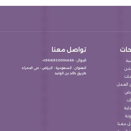
ات
تواصل معنا
سية
الجوال : 920004686(966)+
العنوان : السعودية - الرياض - حى الحمراء
حن
طريق خالد بن الوليد
مات
 العمل
وض
ات
لية
ونة
ل معنا