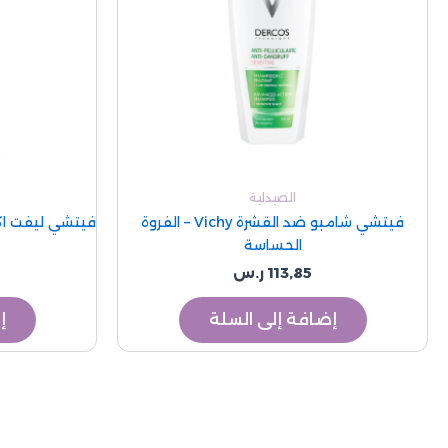
الصيدلية
فيتشي شامبو ضد القشرة Vichy – الفروة
الحساسة
113,85
ر.س
إضافة إلى السلة
إ