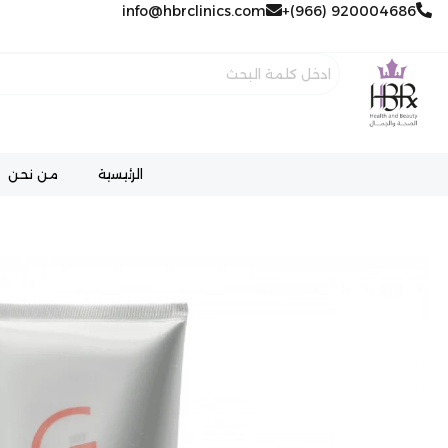
خطي
920004686 (966)+
info@hbrclinics.com
لى
لمحتوى
الرئيسية
من نحن