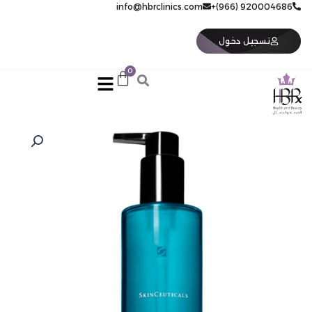
خطي
920004686 (966)+
info@hbrclinics.com
لى
لمحتوى
تسجيل دخول
كمية
سكن
سوتيكال
غسول
الوجه
جنتل
كلنسر
SKIN
CEUTICAL