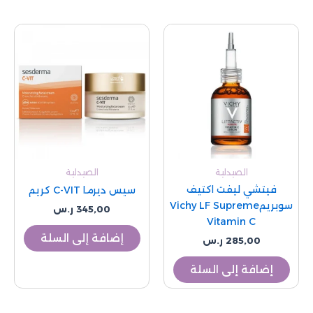
الصيدلية
الصيدلية
فيتشي ليفت اكتيف
سيس ديرما C-VIT كريم
سوبريمVichy LF Supreme
345,00
ر.س
Vitamin C
إضافة إلى السلة
285,00
ر.س
إضافة إلى السلة