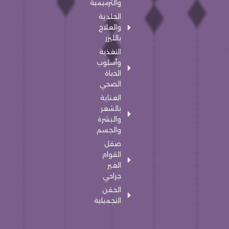
والترميمية
الجلدية
والعلاج
بالليزر
التغذية
وأسلوب
الحياة
الصحي
العناية
بالشعر
والبشرة
والجسم
صقل
القوام
الغير
جراحي
الحقن
التجميلية