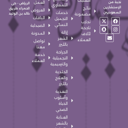
التقنيات
نخبة من
العمل
الرياض - حى
اللمفاوي
الإستشارين
نتائج
الحمراء طريق
العروض
السعوديين
خدمات
خالد بن الوليد
مضمونة
الباقات
X
S
E
F
I
التجميل
تجارب
n
-
n
a
n
النسائي
الصيدلية
a
t
v
c
s
ناجحة
w
p
e
e
t
إزالة
المدونة
لآلاف
c
i
l
b
a
الشعر
العملاء
تواصل
h
t
o
g
o
بالليزر
a
t
p
o
r
معنا
e
t
e
a
k
الجراحة
خدمة
r
m
التجميلية
العملاء
والترميمية
الجلدية
والعلاج
بالليزر
التغذية
وأسلوب
الحياة
الصحي
العناية
بالشعر