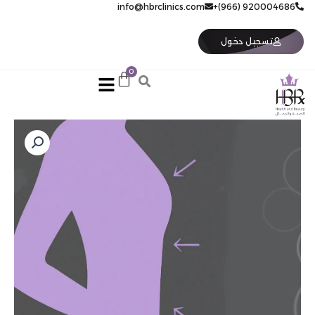
خطي
920004686 (966)+
info@hbrclinics.com
لى
لمحتوى
تسجيل دخول
كمية
كامل
الظهر
6
جلسات