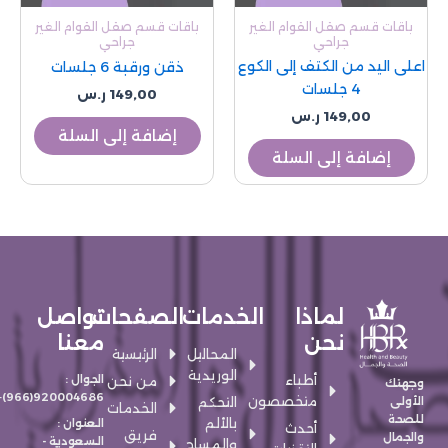
باقات قسم صقل القوام الغير
باقات قسم صقل القوام الغير
جراحي
جراحي
اعلى اليد من الكتف إلى الكوع
ذقن ورقبة 6 جلسات
4 جلسات
149,00
ر.س
149,00
ر.س
إضافة إلى السلة
إضافة إلى السلة
لماذا
الخدمات
الصفحات
تواصل
نحن
معنا
المحاليل
الرئيسية
الوريدية
أطباء
الجوال :
من نحن
وجهتك
920004686(966)+
متخصصون
الأولى
التحكم
الخدمات
للصحة
بالألم
العنوان :
أحدث
فريق
والجمال
السعودية -
والمساج