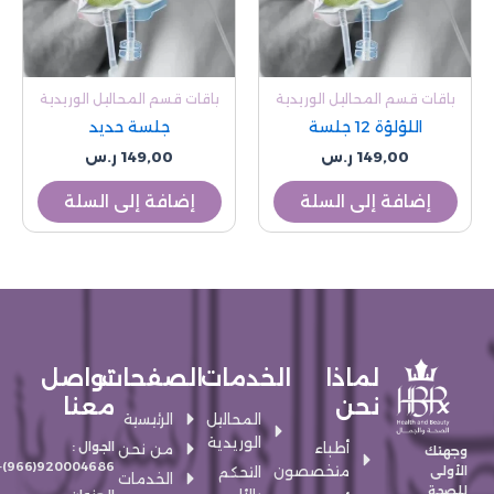
باقات قسم المحاليل الوريدية
باقات قسم المحاليل الوريدية
اللؤلؤة 12 جلسة
جلسة حديد
149,00
ر.س
149,00
ر.س
إضافة إلى السلة
إضافة إلى السلة
لماذا
الخدمات
الصفحات
تواصل
نحن
معنا
المحاليل
الرئيسية
الوريدية
أطباء
الجوال :
من نحن
وجهتك
920004686(966)+
متخصصون
الأولى
التحكم
الخدمات
للصحة