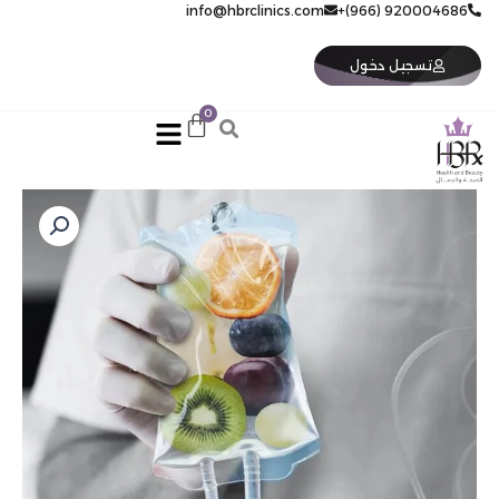
خطي
920004686 (966)+
info@hbrclinics.com
لى
لمحتوى
تسجيل دخول
كمية
كستمايز
12
جلسة