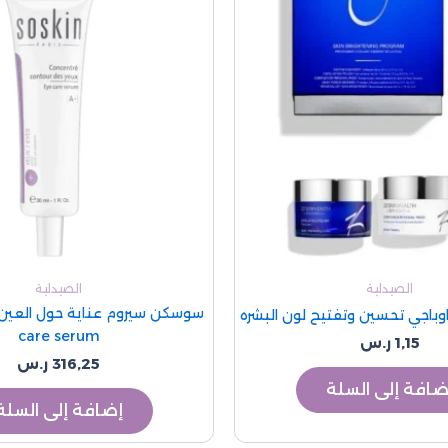
الصيدلية
الصيدلية
باجي تحسين وتفتيح لون البشره
care serum
1,15
ر.س
316,25
ر.س
ضافة إلى السلة
إضافة إلى السلة