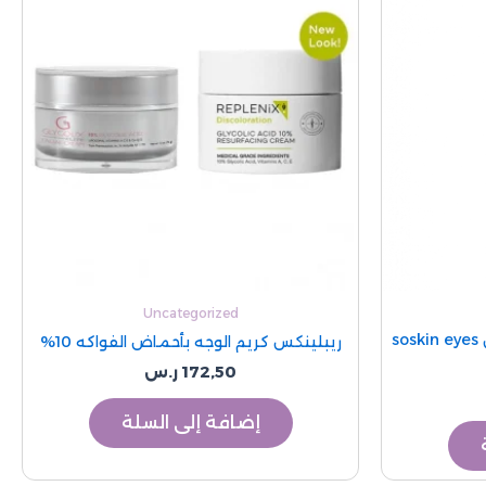
Uncategorized
سوسكن سيروم عناية حول العين soskin eyes
ريبلينكس كريم الوجه بأحماض الفواكه 10%
172,50
ر.س
إضافة إلى السلة