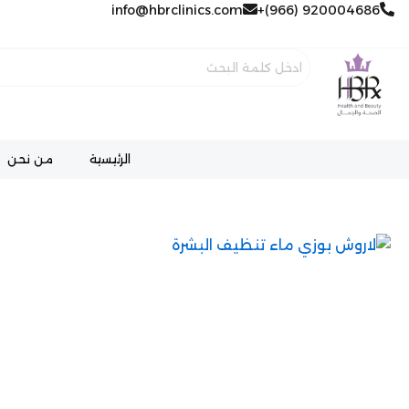
خطي
920004686 (966)+
info@hbrclinics.com
لى
لمحتوى
الرئيسية
من نحن