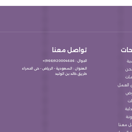
ات
تواصل معنا
سية
الجوال : 920004686(966)+
العنوان : السعودية - الرياض - حى الحمراء
حن
طريق خالد بن الوليد
مات
 العمل
وض
ات
لية
ونة
ل معنا