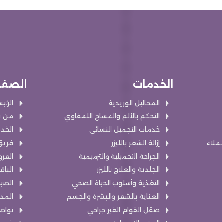
الخدمات
الصفح
المحاليل الوريدية
الرئي
التحكم بالألم والمساج اللمفاوي
من ن
خدمات التجميل النسائي
الخد
عملاء
إزالة الشعر بالليزر
فريق
الجراحة التجميلية والترميمية
العر
الجلدية والعلاج بالليزر
الباق
التغذية وأسلوب الحياة الصحي
الصيد
العناية بالشعر والبشرة والجسم
المد
صقل القوام الغير جراحي
تواص