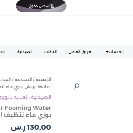
تسجيل دخول
الخدمات
فريق العمل
الباقات
الصيدلية
الم
كمية
الرئيسية
/
الصيدلية
/
العناي
La
Water لاروش بوزي ماء تنظيف البشرة
Roche-
Posay
الصيدلية
,
العنايه بالوجه
Cleansing
Micellar
بوزي ماء تنظيف ا
Foaming
Water
130,00
ر.س
لاروش
بوزي