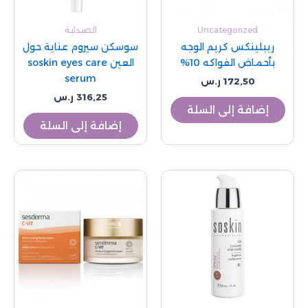
Uncategorized
الصيدلية
ريبلينكس كريم الوجه
سوسكن سيروم عناية حول
بأحماض الفواكه 10%
العين soskin eyes care
serum
172,50
ر.س
316,25
ر.س
إضافة إلى السلة
إضافة إلى السلة