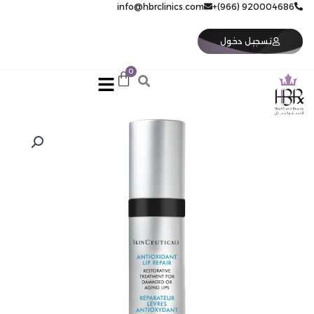
خطي
920004686 (966)+
info@hbrclinics.com
لى
لمحتوى
تسجيل دخول
كمية
SKC
AOX
LIP
REPAIR
30ML
مرمم
للشفاه