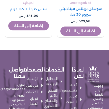
Uncategorized
الصيدلية
سوسكن بريتنس فيتالاليتي
سيس ديرما C-VIT كريم
سيروم 30 مل
345,00
ر.س
379,50
ر.س
إضافة إلى السلة
إضافة إلى السلة
لماذا
الخدمات
الصفحات
تواصل
نحن
معنا
المحاليل
الرئيسية
الوريدية
أطباء
الجوال :
من نحن
وجهتك
920004686(966)+
متخصصون
الأولى
التحكم
الخدمات
للصحة
بالألم
العنوان :
أحدث
فريق
والجمال
السعودية -
والمساج
التقنيات
نخبة من
العمل
الرياض - حى
اللمفاوي
الإستشارين
نتائج
الحمراء طريق